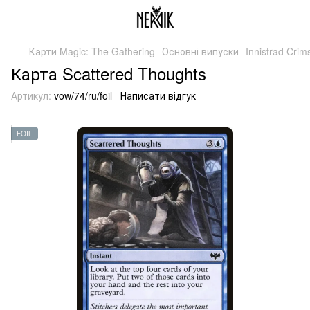
Карти Magic: The Gathering
Основні випуски
Innistrad Cri
Карта Scattered Thoughts
Артикул:
vow/74/ru/foil
Написати відгук
FOIL