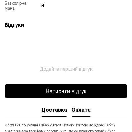
Безколірна
Ні
мана
Відгуки
Додайте перший відгук
Написати відгук
Доставка
Оплата
Доставка по Україні здійснюється Новою Поштою до адреси або у
відділення за тарифами перевізника. До основоного тарифу буде