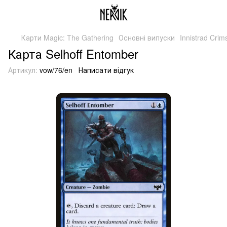
Карти Magic: The Gathering
Основні випуски
Innistrad Cri
Карта Selhoff Entomber
Артикул:
vow/76/en
Написати відгук