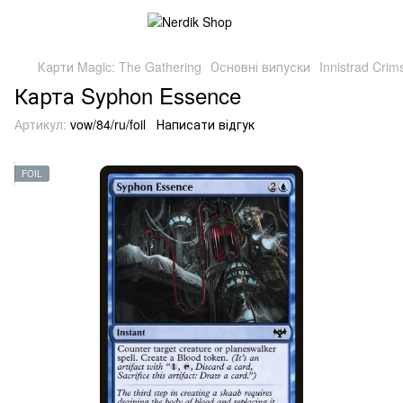
Карти Magic: The Gathering
Основні випуски
Innistrad Cri
Карта Syphon Essence
Артикул:
vow/84/ru/foil
Написати відгук
FOIL