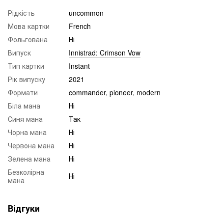
Рідкість
uncommon
Мова картки
French
Фольгована
Ні
Випуск
Innistrad: Crimson Vow
Тип картки
Instant
Рік випуску
2021
Формати
commander, pioneer, modern
Біла мана
Ні
Синя мана
Так
Чорна мана
Ні
Червона мана
Ні
Зелена мана
Ні
Безколірна
Ні
мана
Відгуки