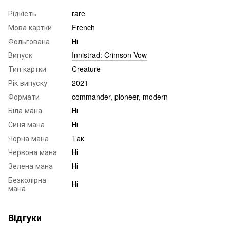
Рідкість
rare
Мова картки
French
Фольгована
Ні
Випуск
Innistrad: Crimson Vow
Тип картки
Creature
Рік випуску
2021
Формати
commander, pioneer, modern
Біла мана
Ні
Синя мана
Ні
Чорна мана
Так
Червона мана
Ні
Зелена мана
Ні
Безколірна
Ні
мана
Відгуки