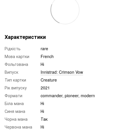
Характеристики
Рідкість
rare
Мова картки
French
Фольгована
Ні
Випуск
Innistrad: Crimson Vow
Тип картки
Creature
Рік випуску
2021
Формати
commander, pioneer, modern
Біла мана
Ні
Синя мана
Ні
Чорна мана
Так
Червона мана
Ні