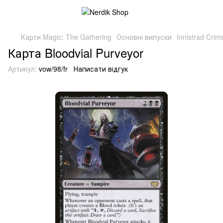
Карти Magic: The Gathering
Основні випуски
Innistrad Cri
Карта Bloodvial Purveyor
Артикул:
vow/98/fr
Написати відгук