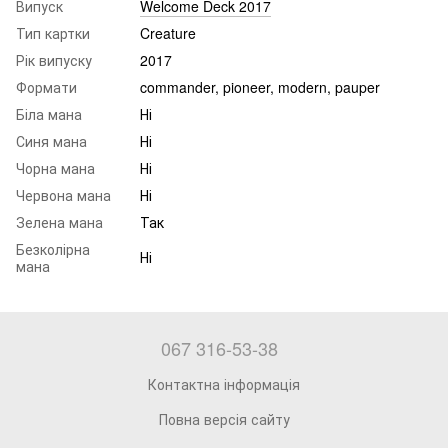
Випуск
Welcome Deck 2017
Тип картки
Creature
Рік випуску
2017
Формати
commander, pioneer, modern, pauper
Біла мана
Ні
Синя мана
Ні
Чорна мана
Ні
Червона мана
Ні
Зелена мана
Так
Безколірна
Ні
мана
067 316-53-38
Контактна інформація
Повна версія сайту