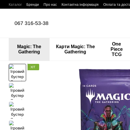
Перейти до основного контенту
Каталог
Бренди
Про нас
Контактна інформація
Оплата та дост
067 316-53-38
One
Magic: The
Карти Magic: The
Piece
Gathering
Gathering
TCG
ХІТ