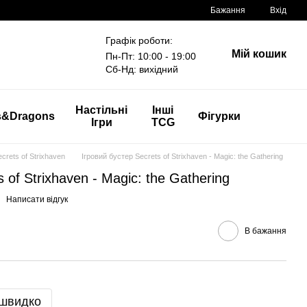
Бажання
Вхід
Графік роботи:
Мій кошик
Пн-Пт: 10:00 - 19:00
Сб-Нд: вихідний
Настільні
Інші
s&Dragons
Фігурки
Ігри
TCG
crets of Strixhaven
Ігровий бустер Secrets of Strixhaven - Magic: the Gathering
 of Strixhaven - Magic: the Gathering
Написати відгук
В бажання
 швидко