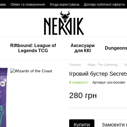
авка
Обмін та повернення
Угода користувача
Договір публічної оферти
Riftbound: League of
Аксесуари
Dungeon
Legends TCG
для ККІ
Головна
Magic: The Gathering
Se
Ігровий бустер Secrets
В наявності
Артикул: sos-booster
280 грн
Купити
Замовити