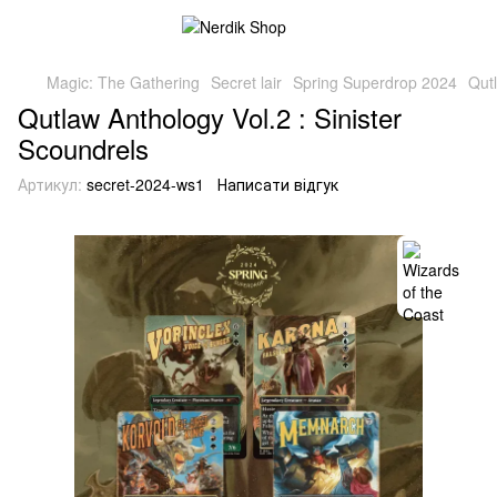
Magic: The Gathering
Secret lair
Spring Superdrop 2024
Qutl
Qutlaw Anthology Vol.2 : Sinister
Scoundrels
Артикул:
secret-2024-ws1
Написати відгук