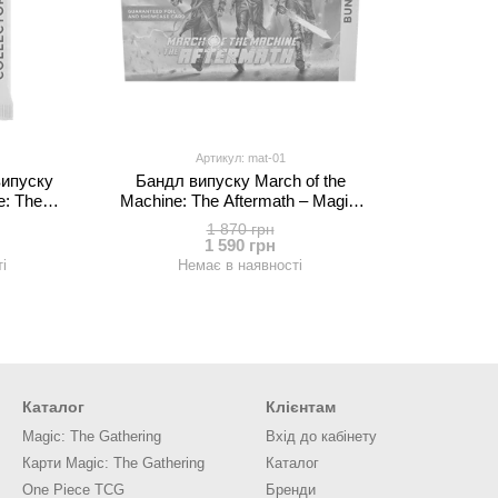
Артикул: mat-01
випуску
Бандл випуску March of the
e: The
Machine: The Aftermath – Magic:
Gathering
The Gathering
1 870 грн
1 590 грн
і
Немає в наявності
Каталог
Клієнтам
Magic: The Gathering
Вхід до кабінету
Карти Magic: The Gathering
Каталог
One Piece TCG
Бренди