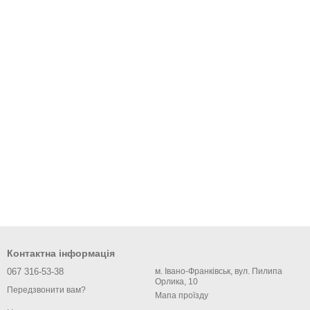
Контактна інформація
067 316-53-38
м. Івано-Франківськ, вул. Пилипа
Орлика, 10
Передзвонити вам?
Мапа проїзду