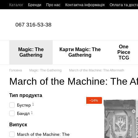
Перейти до основного контенту
Каталог
Бренди
Про нас
Контактна інформація
Оплата та дост
067 316-53-38
One
Magic: The
Карти Magic: The
Piece
Gathering
Gathering
TCG
Головна
Magic: The Gathering
March of the Machine: The Aftermath
March of the Machine: The A
Тип продукта
−14%
1
Бустер
1
Бандл
Випуск
March of the Machine: The