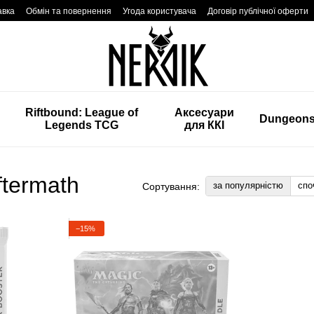
авка
Обмін та повернення
Угода користувача
Договір публічної оферти
Riftbound: League of
Аксесуари
Dungeon
Legends TCG
для ККІ
ftermath
за популярністю
спо
Сортування:
−15%