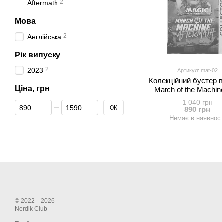
2
Aftermath
Мова
2
Англійська
Рік випуску
2
2023
Артикул: mat-02
Колекційний бустер 
Ціна, грн
March of the Machin
Aftermath – Magic: The 
1 040 грн
Від Ціна, грн
До Ціна, грн
ОК
890 грн
Немає в наявност
© 2022—2026
Nerdik Club