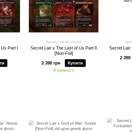
t
Артикул: sld-lou-second
Арти
 Us Part I
Secret Lair x The Last of Us Part II
Secret Lair
[Non-Foil]
2 390
ти
2 390 грн
Купити
В наявності