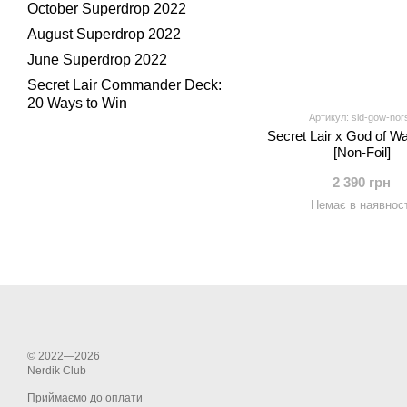
October Superdrop 2022
August Superdrop 2022
June Superdrop 2022
Secret Lair Commander Deck:
20 Ways to Win
Артикул: sld-gow-nor
Secret Lair x God of W
[Non-Foil]
2 390 грн
Немає в наявност
© 2022—2026
Nerdik Club
Приймаємо до оплати