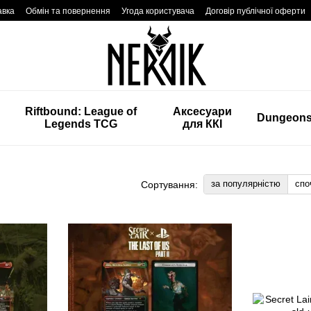
авка
Обмін та повернення
Угода користувача
Договір публічної оферти
Riftbound: League of
Аксесуари
Dungeon
Legends TCG
для ККІ
за популярністю
спо
Сортування: