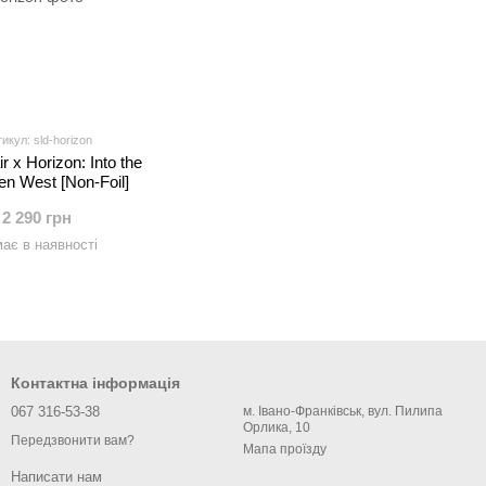
икул: sld-horizon
r x Horizon: Into the
en West [Non-Foil]
2 290 грн
ає в наявності
Контактна інформація
067 316-53-38
м. Івано-Франківськ, вул. Пилипа
Орлика, 10
Передзвонити вам?
Мапа проїзду
Написати нам