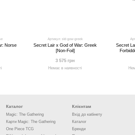
se
Артикул: sld-gow-greek
Арт
ar: Norse
Secret Lair x God of War: Greek
Secret Lai
[Non-Foil]
Forbidd
3 575 грн
і
Немає в наявності
Нем
Каталог
Клієнтам
Magic: The Gathering
Вхід до кабінету
Карти Magic: The Gathering
Каталог
One Piece TCG
Бренди