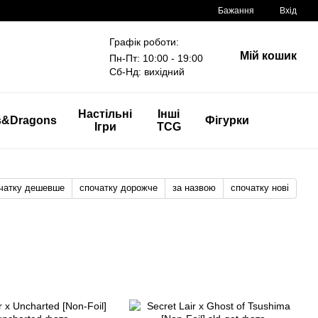
Бажання
Вхід
Графік роботи:
Мій кошик
Пн-Пт: 10:00 - 19:00
Сб-Нд: вихідний
Настільні
Інші
s&Dragons
Фігурки
Ігри
TCG
чатку дешевше
спочатку дорожче
за назвою
спочатку нові