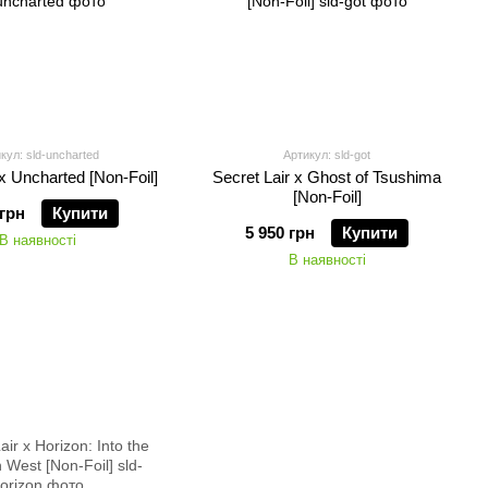
кул: sld-uncharted
Артикул: sld-got
 x Uncharted [Non-Foil]
Secret Lair x Ghost of Tsushima
[Non-Foil]
 грн
Купити
5 950 грн
Купити
В наявності
В наявності