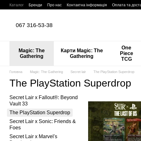
Перейти до основного контенту
Каталог
Бренди
Про нас
Контактна інформація
Оплата та дост
067 316-53-38
One
Magic: The
Карти Magic: The
Piece
Gathering
Gathering
TCG
Головна
Magic: The Gathering
Secret lair
The PlayStation Superdrop
The PlayStation Superdrop
Secret Lair x Fallout®: Beyond
Vault 33
The PlayStation Superdrop
Secret Lair x Sonic: Friends &
Foes
Secret Lair x Marvel's