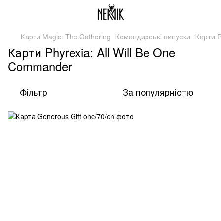
Карти Magic: The Gathering
Командирські випуски
Карти P
Карти Phyrexia: All Will Be One
Commander
Фільтр
За популярністю