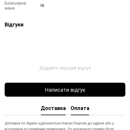
Безколірна
Ні
мана
Відгуки
Додайте перший відгук
Написати відгук
Доставка
Оплата
Доставка по Україні здійснюється Новою Поштою до адреси або у
відділення за тарифами перевізника. До основоного тарифу буде