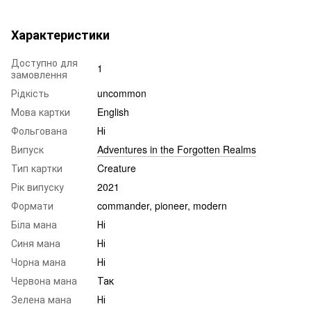
Характеристики
Доступно для
1
замовлення
Рідкість
uncommon
Мова картки
English
Фольгована
Ні
Випуск
Adventures in the Forgotten Realms
Тип картки
Creature
Рік випуску
2021
Формати
commander, pioneer, modern
Біла мана
Ні
Синя мана
Ні
Чорна мана
Ні
Червона мана
Так
Зелена мана
Ні