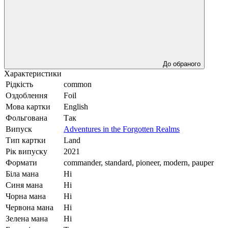
До обраного
Характеристики
Рідкість
common
Оздоблення
Foil
Мова картки
English
Фольгована
Так
Випуск
Adventures in the Forgotten Realms
Тип картки
Land
Рік випуску
2021
Формати
commander, standard, pioneer, modern, pauper
Біла мана
Ні
Синя мана
Ні
Чорна мана
Ні
Червона мана
Ні
Зелена мана
Ні