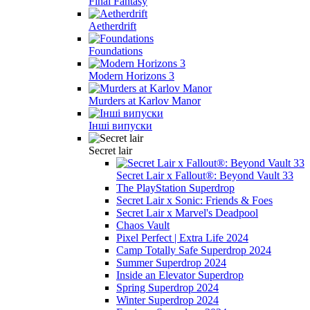
Final Fantasy
Aetherdrift
Foundations
Modern Horizons 3
Murders at Karlov Manor
Інші випуски
Secret lair
Secret Lair x Fallout®: Beyond Vault 33
The PlayStation Superdrop
Secret Lair x Sonic: Friends & Foes
Secret Lair x Marvel's Deadpool
Chaos Vault
Pixel Perfect | Extra Life 2024
Camp Totally Safe Superdrop 2024
Summer Superdrop 2024
Inside an Elevator Superdrop
Spring Superdrop 2024
Winter Superdrop 2024