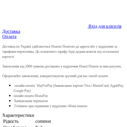
Вхід для клієнтів
Доставка
Оплата
Доставка по Україні здійснюється Новою Поштою до адреси або у відділення за
тарифами перевізника. До основоного тарифу буде додана комісія від оголошеної
вартості.
Замовлення від 2000 гривень доставимо у відділення Нової Пошти за наш рахунок.
Оформляйте замовлення, використовуючи зручний для вас спосіб оплати:
онлайн-оплата WayForPay (банківською картою Visa і MasterCard, ApplePay,
Google Pay)
онлайн оплата MonoPay
Банківським переказом
Готівкою при отриманні у відділенні «Нова пошта»
Характеристики
Рідкість
common