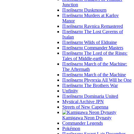
Junction
Плеймати Duskmourn
Плеймати Murders at Karlov
Manor
Плеймати Ravnica Remastered
Плеймати The Lost Caverns of
Ixalan
Плеймати Wilds of Eldraine
Плеймати Commander Masters
Плеймати The Lord of the Rings:
Tales of Middle-earth
Плеймати March of the Machine:
The Aftermath
Плеймати March of the Machine
Плеймати Phyrexia All Will be One
Плеймати The Brothers War
Unfinity
Плеймати Dominaria United
Mystical Archive JPN
Streets of New Capenna
Kamigawa Neon Dynasty
Commander Legends
Pokémon
Плеймати Secret Lair December