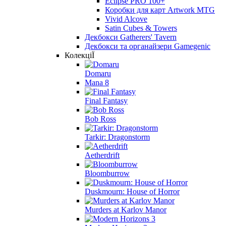
Eclipse PRO 100+
Коробки для карт Artwork MTG
Vivid Alcove
Satin Cubes & Towers
Декбокси Gatherers' Tavern
Декбокси та органайзери Gamegenic
КолекціЇ
Domaru
Mana 8
Final Fantasy
Bob Ross
Tarkir: Dragonstorm
Aetherdrift
Bloomburrow
Duskmourn: House of Horror
Murders at Karlov Manor