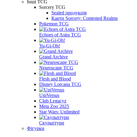
Інші TCG
Sorcery TCG
Sealed продукція
Карти Sorcery: Contested Realms
Pokemon TCG
Echoes of Astra TCG
Yu-Gi-Oh!
Grand Archive
Neuroscape TCG
Flesh and Blood
Disney Lorcana TCG
UniVersus
Club Legacyz
Meta Zoo 2025
Star Wars: Unlimited
Скульптури
Фігурки