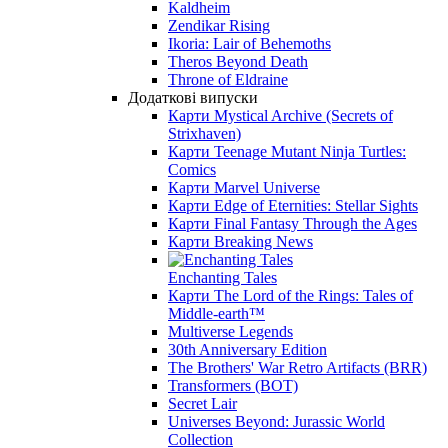
Kaldheim
Zendikar Rising
Ikoria: Lair of Behemoths
Theros Beyond Death
Throne of Eldraine
Додаткові випуски
Карти Mystical Archive (Secrets of
Strixhaven)
Карти Teenage Mutant Ninja Turtles:
Comics
Карти Marvel Universe
Карти Edge of Eternities: Stellar Sights
Карти Final Fantasy Through the Ages
Карти Breaking News
Enchanting Tales
Карти The Lord of the Rings: Tales of
Middle-earth™
Multiverse Legends
30th Anniversary Edition
The Brothers' War Retro Artifacts (BRR)
Transformers (BOT)
Secret Lair
Universes Beyond: Jurassic World
Collection