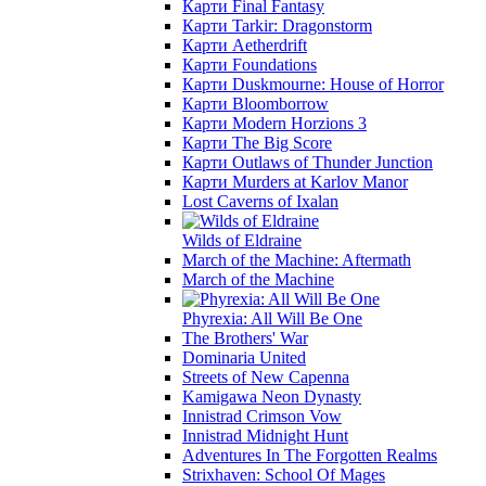
Карти Final Fantasy
Карти Tarkir: Dragonstorm
Карти Aetherdrift
Карти Foundations
Карти Duskmourne: House of Horror
Карти Bloomborrow
Карти Modern Horzions 3
Карти The Big Score
Карти Outlaws of Thunder Junction
Карти Murders at Karlov Manor
Lost Caverns of Ixalan
Wilds of Eldraine
March of the Machine: Aftermath
March of the Machine
Phyrexia: All Will Be One
The Brothers' War
Dominaria United
Streets of New Capenna
Kamigawa Neon Dynasty
Innistrad Crimson Vow
Innistrad Midnight Hunt
Adventures In The Forgotten Realms
Strixhaven: School Of Mages