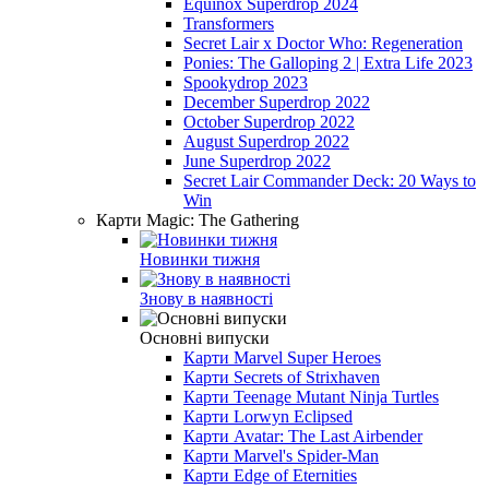
Equinox Superdrop 2024
Transformers
Secret Lair x Doctor Who: Regeneration
Ponies: The Galloping 2 | Extra Life 2023
Spookydrop 2023
December Superdrop 2022
October Superdrop 2022
August Superdrop 2022
June Superdrop 2022
Secret Lair Commander Deck: 20 Ways to
Win
Карти Magic: The Gathering
Новинки тижня
Знову в наявності
Основні випуски
Карти Marvel Super Heroes
Карти Secrets of Strixhaven
Карти Teenage Mutant Ninja Turtles
Карти Lorwyn Eclipsed
Карти Avatar: The Last Airbender
Карти Marvel's Spider-Man
Карти Edge of Eternities