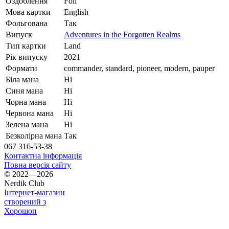
Оздоблення
Foil
Мова картки
English
Фольгована
Так
Випуск
Adventures in the Forgotten Realms
Тип картки
Land
Рік випуску
2021
Формати
commander, standard, pioneer, modern, pauper
Біла мана
Ні
Синя мана
Ні
Чорна мана
Ні
Червона мана
Ні
Зелена мана
Ні
Безколірна мана
Так
067 316-53-38
Контактна інформація
Повна версія сайту
© 2022—2026
Nerdik Club
Інтернет-магазин
створений з
Хорошоп