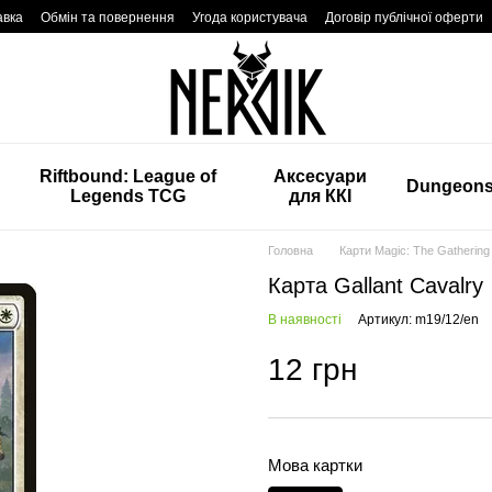
авка
Обмін та повернення
Угода користувача
Договір публічної оферти
Riftbound: League of
Аксесуари
Dungeon
Legends TCG
для ККІ
Головна
Карти Magic: The Gathering
Карта Gallant Cavalry
В наявності
Артикул: m19/12/en
12 грн
Мова картки