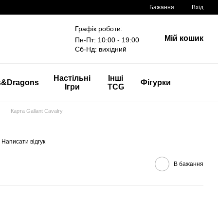
Бажання
Вхід
Графік роботи:
Мій кошик
Пн-Пт: 10:00 - 19:00
Сб-Нд: вихідний
Настільні
Інші
s&Dragons
Фігурки
Ігри
TCG
Карта Gallant Cavalry
Написати відгук
В бажання