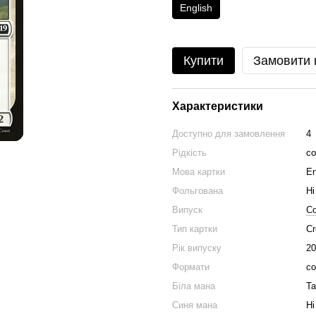
English
Купити
Замовити
Характеристики
Доступно для замовлення
4
Рідкість
c
Мова картки
En
Фольгована
Ні
Випуск
Co
Тип картки
Cr
Рік випуску
20
Формати
co
Біла мана
Та
Синя мана
Ні