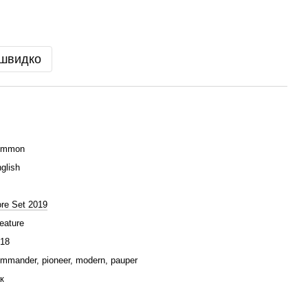
 швидко
ommon
glish
re Set 2019
eature
18
mmander, pioneer, modern, pauper
к