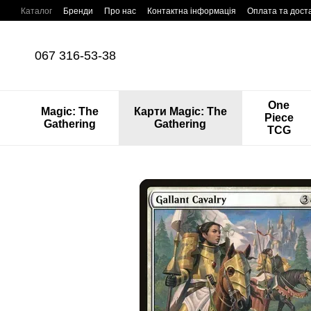
Перейти до основного контенту
Каталог
Бренди
Про нас
Контактна інформація
Оплата та дост
067 316-53-38
One
Magic: The
Карти Magic: The
Piece
Gathering
Gathering
TCG