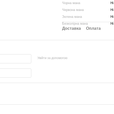
Чорна мана
Ні
Червона мана
Ні
Зелена мана
Ні
Безколірна мана
Ні
Доставка
Оплата
Увійти за допомогою