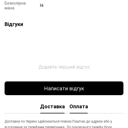
Безколірна
Ні
мана
Відгуки
Додайте перший відгук
Написати відгук
Доставка
Оплата
Доставка по Україні здійснюється Новою Поштою до адреси або у
відділення за тарифами перевізника. До основоного тарифу буде