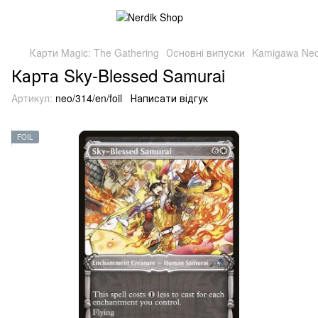
Карти Magic: The Gathering
Основні випуски
Kamigawa Neo
Карта Sky-Blessed Samurai
Артикул:
neo/314/en/foil
Написати відгук
FOIL