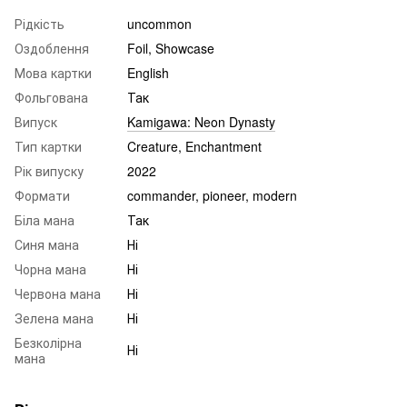
Рідкість
uncommon
Оздоблення
Foil, Showcase
Мова картки
English
Фольгована
Так
Випуск
Kamigawa: Neon Dynasty
Тип картки
Creature, Enchantment
Рік випуску
2022
Формати
commander, pioneer, modern
Біла мана
Так
Синя мана
Ні
Чорна мана
Ні
Червона мана
Ні
Зелена мана
Ні
Безколірна
Ні
мана