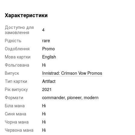
Характеристики
Доступно для
4
замовлення
Рідкість
rare
Оздоблення
Promo
Мова картки
English
Фольгована
Ні
Випуск
Innistrad: Crimson Vow Promos
Тип картки
Artifact
Рік випуску
2021
Формати
commander, pioneer, modern
Біла мана
Ні
Синя мана
Ні
Чорна мана
Ні
Червона мана
Ні