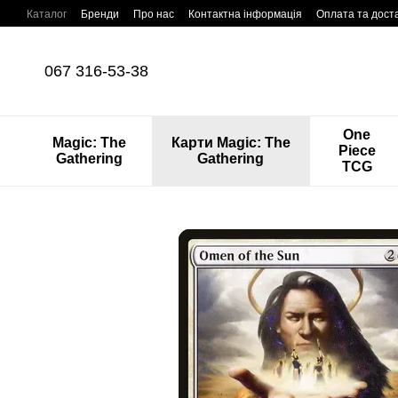
Перейти до основного контенту
Каталог
Бренди
Про нас
Контактна інформація
Оплата та дост
067 316-53-38
One
Magic: The
Карти Magic: The
Piece
Gathering
Gathering
TCG