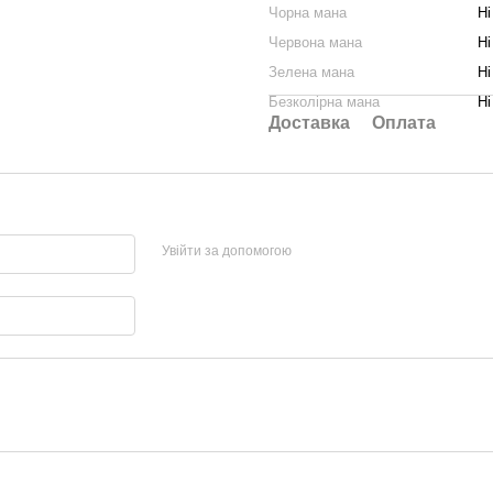
Чорна мана
Ні
Червона мана
Ні
Зелена мана
Ні
Безколірна мана
Ні
Доставка
Оплата
Увійти за допомогою