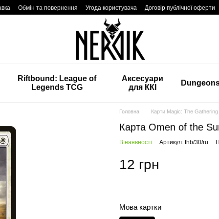
авка
Обмін та повернення
Угода користувача
Договір публічної оферти
Riftbound: League of
Аксесуари
Dungeon
Legends TCG
для ККІ
Головна
Карти Magic: The Gathering
Карта Omen of the Su
В наявності
Артикул: thb/30/ru
Н
12 грн
Мова картки