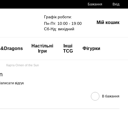
Бажання
Вхід
Графік роботи:
Мій кошик
Пн-Пт: 10:00 - 19:00
Сб-Нд: вихідний
Настільні
Інші
s&Dragons
Фігурки
Ігри
TCG
Карта Omen of the Sun
n
аписати відгук
В бажання