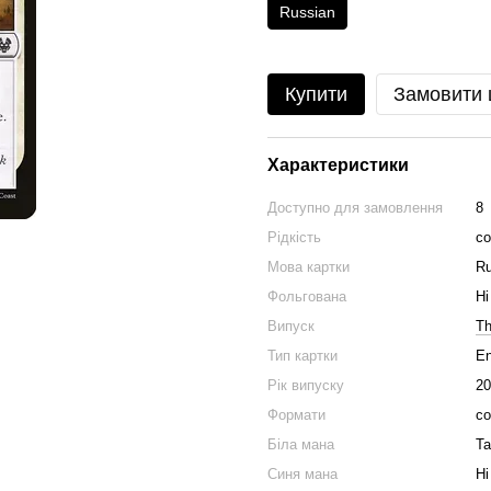
Russian
Купити
Замовити
Характеристики
Доступно для замовлення
8
Рідкість
c
Мова картки
Ru
Фольгована
Ні
Випуск
Th
Тип картки
En
Рік випуску
20
Формати
co
Біла мана
Та
Синя мана
Ні