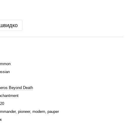
 швидко
ommon
ssian
eros Beyond Death
chantment
20
mmander, pioneer, modern, pauper
к