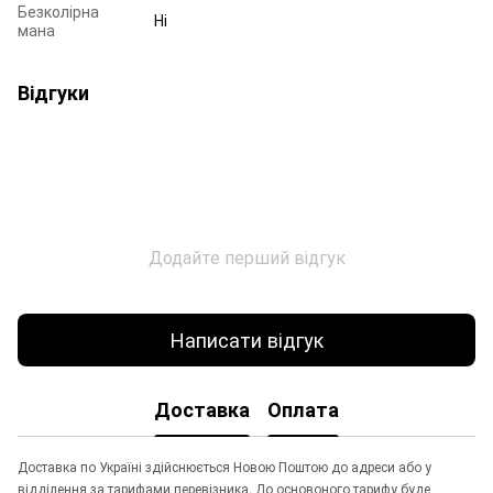
Безколірна
Ні
мана
Відгуки
Додайте перший відгук
Написати відгук
Доставка
Оплата
Доставка по Україні здійснюється Новою Поштою до адреси або у
відділення за тарифами перевізника. До основоного тарифу буде