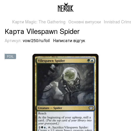
Карти Magic: The Gathering
Основні випуски
Innistrad Cri
Карта Vilespawn Spider
Артикул:
vow/250/ru/foil
Написати відгук
FOIL