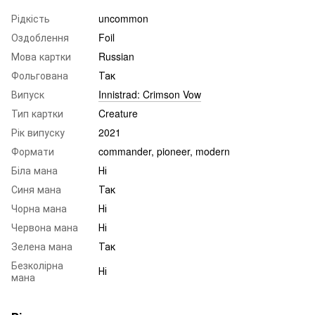
Рідкість
uncommon
Оздоблення
Foil
Мова картки
Russian
Фольгована
Так
Випуск
Innistrad: Crimson Vow
Тип картки
Creature
Рік випуску
2021
Формати
commander, pioneer, modern
Біла мана
Ні
Синя мана
Так
Чорна мана
Ні
Червона мана
Ні
Зелена мана
Так
Безколірна
Ні
мана