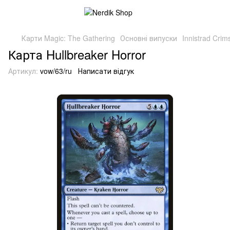
Карти Magic: The Gathering
Основні випуски
Innistrad Cri
Карта Hullbreaker Horror
Артикул:
vow/63/ru
Написати відгук