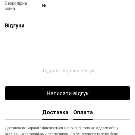
Безколірна
Ні
мана
Відгуки
Додайте перший відгук
Написати відгук
Доставка
Оплата
Доставка по Україні здійснюється Новою Поштою до адреси або у
відділення за тарифами перевізника. До основоного тарифу буде