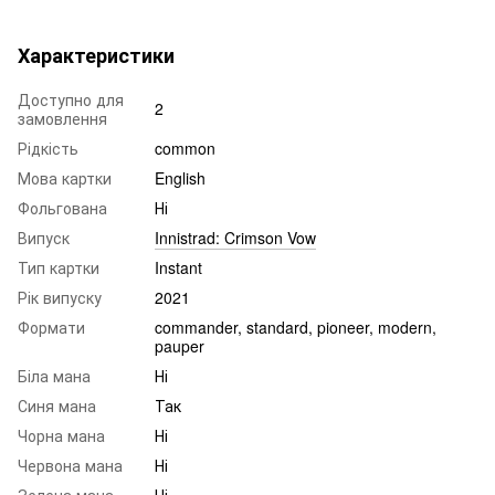
Характеристики
Доступно для
2
замовлення
Рідкість
common
Мова картки
English
Фольгована
Ні
Випуск
Innistrad: Crimson Vow
Тип картки
Instant
Рік випуску
2021
Формати
commander, standard, pioneer, modern,
pauper
Біла мана
Ні
Синя мана
Так
Чорна мана
Ні
Червона мана
Ні
Зелена мана
Ні