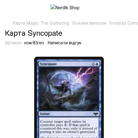
Карти Magic: The Gathering
Основні випуски
Innistrad Cri
Карта Syncopate
Артикул:
vow/83/en
Написати відгук