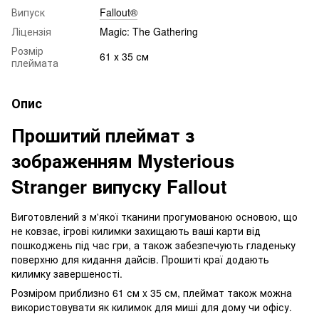
Випуск
Fallout®
Ліцензія
Magic: The Gathering
Розмір
61 х 35 см
плеймата
Опис
Прошитий плеймат з
зображенням Mysterious
Stranger випуску Fallout
Виготовлений з м'якої тканини прогумованою основою, що
не ковзає, ігрові килимки захищають ваші карти від
пошкоджень під час гри, а також забезпечують гладеньку
поверхню для кидання дайсів. Прошиті краї додають
килимку завершеності.
Розміром приблизно 61 см x 35 см, плеймат також можна
використовувати як килимок для миші для дому чи офісу.