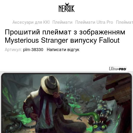
Аксесуари для ККІ
Плеймати
Плеймати Ultra Pro
Плеймати
Прошитий плеймат з зображенням
Mysterious Stranger випуску Fallout
Артикул:
plm-38330
Написати відгук