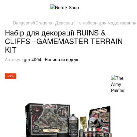
Dungeons&Dragons
Декорації та набори для моделювання
Набір для декорації RUINS &
CLIFFS –GAMEMASTER TERRAIN
KIT
Артикул:
gm-4004
Написати відгук
−5%