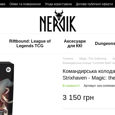
авка
Обмін та повернення
Угода користувача
Договір публічної оферти
Riftbound: League of
Аксесуари
Dungeon
Legends TCG
для ККІ
Головна
Magic: The Gathering
Se
Командирська колода "Lorehold Spirit" ви
Командирська колода "
Strixhaven - Magic: th
В наявності
Артикул: sos-command
3 150 грн