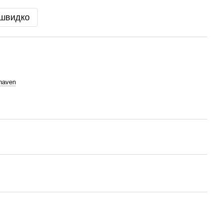
 швидко
xhaven