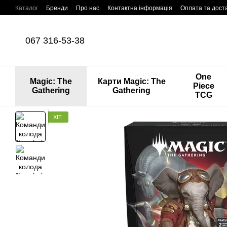
Перейти до основного контенту
Каталог
Бренди
Про нас
Контактна інформація
Оплата та дост
067 316-53-38
One
Magic: The
Карти Magic: The
Piece
Gathering
Gathering
TCG
ХІТ