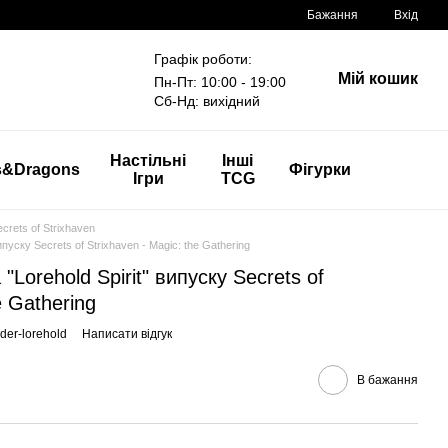
Бажання
Вхід
Графік роботи:
Мій кошик
Пн-Пт: 10:00 - 19:00
Сб-Нд: вихідний
Настільні
Інші
s&Dragons
Фігурки
Ігри
TCG
crets of Strixhaven
пуску Secrets of Strixhaven - Magic: the Gathering
Lorehold Spirit" випуску Secrets of
e Gathering
er-lorehold
Написати відгук
В бажання