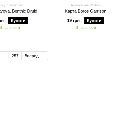
икул: dsc/235/en
Артикул: mkc/251/en
yova, Benthic Druid
Карта Boros Garrison
рн
Купити
19 грн
Купити
В наявності
В наявності
...
257
Вперед