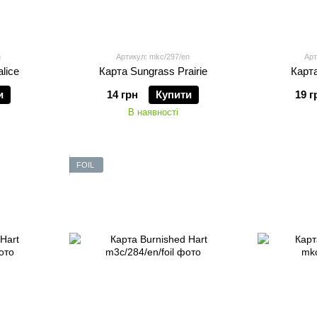
n
Артикул: mkc/297/en
Арт
lice
Карта Sungrass Prairie
Карта
и
14 грн
Купити
19 г
В наявності
FOIL