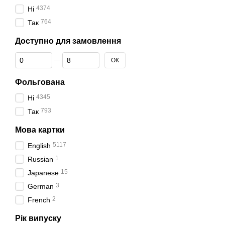
4374
Ні
764
Так
Доступно для замовлення
Від Доступно для замовлення
До Доступно для замовлення
ОК
Фольгована
4345
Ні
793
Так
Мова картки
5117
English
1
Russian
15
Japanese
3
German
2
French
Рік випуску