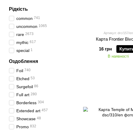
Рідкість
741
common
1065
uncommon
Артикул: drc/157/en
2673
rare
Карта Frontier Biv
617
mythic
16 грн
Купит
1
special
В наявності
Оздоблення
740
Foil
53
Etched
86
Surgefoil
280
Full art
304
Borderless
457
Extended art
48
Showcase
832
Promo