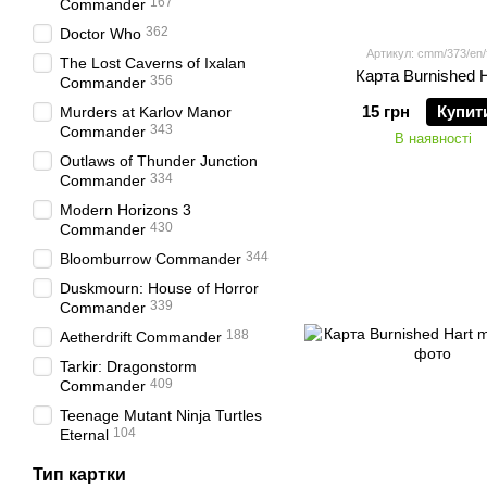
167
Commander
362
Doctor Who
Артикул: cmm/373/en/f
The Lost Caverns of Ixalan
Карта Burnished H
356
Commander
15 грн
Купит
Murders at Karlov Manor
343
Commander
В наявності
Outlaws of Thunder Junction
334
Commander
Modern Horizons 3
430
Commander
344
Bloomburrow Commander
Duskmourn: House of Horror
339
Commander
188
Aetherdrift Commander
Tarkir: Dragonstorm
409
Commander
Teenage Mutant Ninja Turtles
104
Eternal
Тип картки