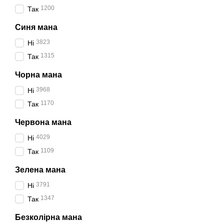
1200
Так
Синя мана
3823
Ні
1315
Так
Чорна мана
3968
Ні
1170
Так
Червона мана
4029
Ні
1109
Так
Зелена мана
3791
Ні
1347
Так
Безколірна мана