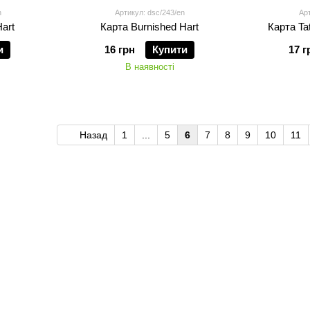
n
Артикул: dsc/243/en
Арт
art
Карта Burnished Hart
Карта Tat
и
16 грн
Купити
17 г
В наявності
Назад
1
...
5
6
7
8
9
10
11