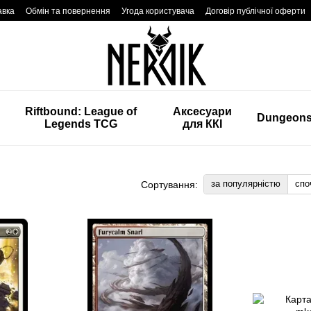
авка
Обмін та повернення
Угода користувача
Договір публічної оферти
Riftbound: League of
Аксесуари
Dungeon
Legends TCG
для ККІ
за популярністю
спо
Сортування: