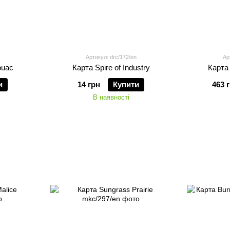
Артикул: drc/172/en
Ар
ouac
Карта Spire of Industry
Карта 
и
14 грн
Купити
463 
В наявності