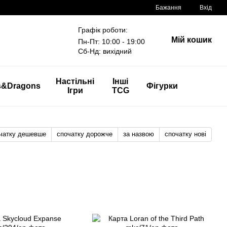
Бажання
Вхід
Графік роботи:
Мій кошик
Пн-Пт: 10:00 - 19:00
Сб-Нд: вихідний
Настільні
Інші
s&Dragons
Фігурки
Ігри
TCG
чатку дешевше
спочатку дорожче
за назвою
спочатку нові