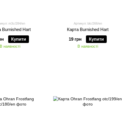
икул: m3c/284/en
Артикул: blc/266/en
 Burnished Hart
Карта Burnished Hart
рн
Купити
19 грн
Купити
В наявності
В наявності