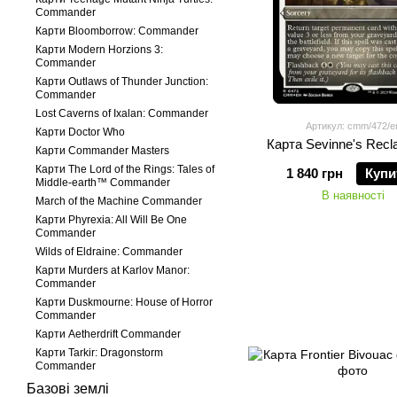
Commander
Карти Bloomborrow: Commander
Карти Modern Horzions 3:
Commander
Карти Outlaws of Thunder Junction:
Commander
Lost Caverns of Ixalan: Commander
Артикул: cmm/472/e
Карти Doctor Who
Карта Sevinne's Recl
Карти Commander Masters
Карти The Lord of the Rings: Tales of
1 840 грн
Купи
Middle-earth™ Commander
В наявності
March of the Machine Commander
Карти Phyrexia: All Will Be One
Commander
Wilds of Eldraine: Commander
Карти Murders at Karlov Manor:
Commander
Карти Duskmourne: House of Horror
Commander
Карти Aetherdrift Commander
Карти Tarkir: Dragonstorm
Commander
Базові землі