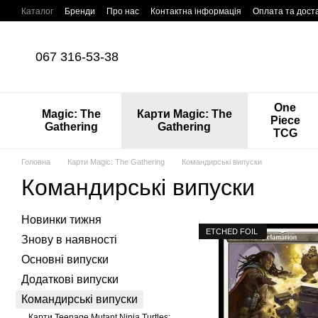
Перейти до основного контенту
Каталог
Бренди
Про нас
Контактна інформація
Оплата та дост
067 316-53-38
One
Magic: The
Карти Magic: The
Piece
Gathering
Gathering
TCG
Головна
Карти Magic: The Gathering
Командирські випуски
Командирські випуски
Новинки тижня
ETCHED FOIL
Знову в наявності
Основні випуски
Додаткові випуски
Командирські випуски
Карти Teenage Mutant Ninja Turtles: