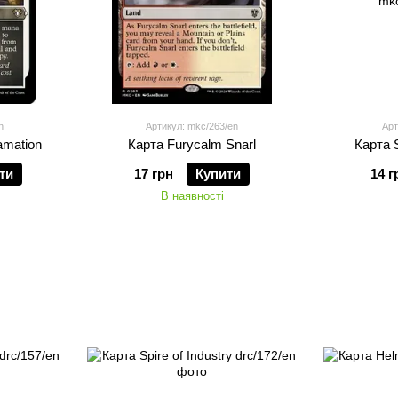
n
Артикул: mkc/263/en
Арт
amation
Карта Furycalm Snarl
Карта 
ти
17 грн
Купити
14 г
В наявності