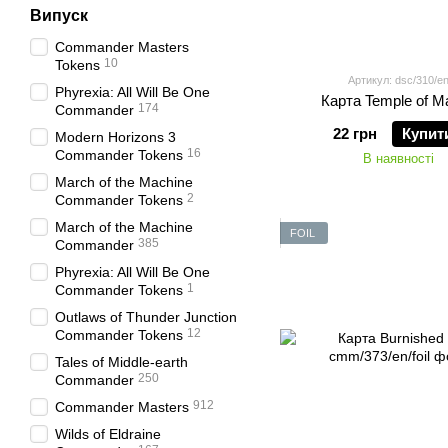
Випуск
Commander Masters
10
Tokens
Артикул: dsc/310/e
Phyrexia: All Will Be One
Карта Temple of Ma
174
Commander
22 грн
Купит
Modern Horizons 3
16
Commander Tokens
В наявності
March of the Machine
2
Commander Tokens
March of the Machine
FOIL
385
Commander
Phyrexia: All Will Be One
1
Commander Tokens
Outlaws of Thunder Junction
12
Commander Tokens
Tales of Middle-earth
250
Commander
912
Commander Masters
Wilds of Eldraine