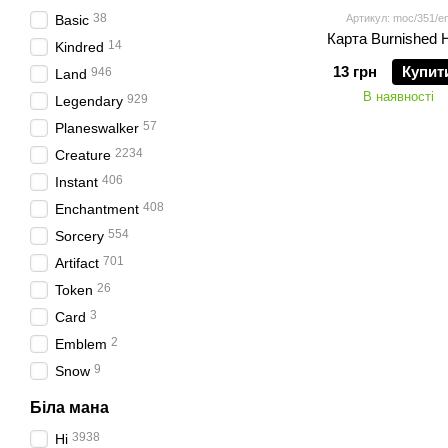
38
Basic
Артикул: moc/351/e
Карта Burnished H
14
Kindred
13 грн
Купит
946
Land
В наявності
929
Legendary
57
Planeswalker
2234
Creature
406
Instant
408
Enchantment
554
Sorcery
701
Artifact
26
Token
3
Card
2
Emblem
9
Snow
Біла мана
3938
Ні