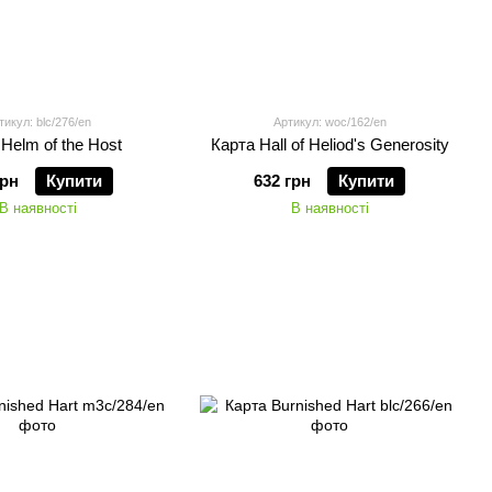
тикул: blc/276/en
Артикул: woc/162/en
Helm of the Host
Карта Hall of Heliod's Generosity
грн
Купити
632 грн
Купити
В наявності
В наявності