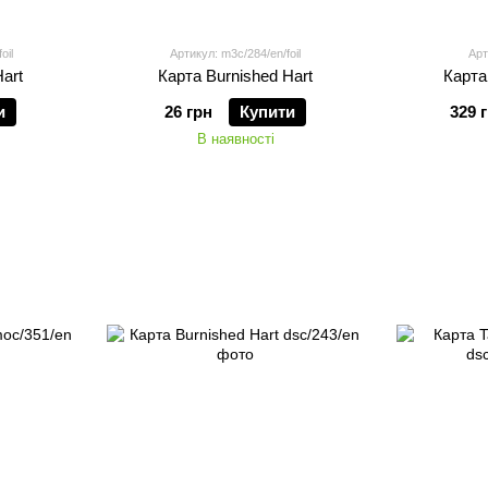
oil
Артикул: m3c/284/en/foil
Арт
art
Карта Burnished Hart
Карта
и
26 грн
Купити
329 
В наявності