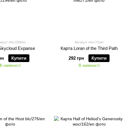
икул: mkc/294/en
Артикул: mkc/71/en
Skycloud Expanse
Карта Loran of the Third Path
рн
Купити
292 грн
Купити
В наявності
В наявності