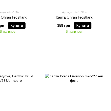
икул: mkc/180/en
Артикул: otc/199/en
 Ohran Frostfang
Карта Ohran Frostfang
грн
Купити
359 грн
Купити
В наявності
В наявності